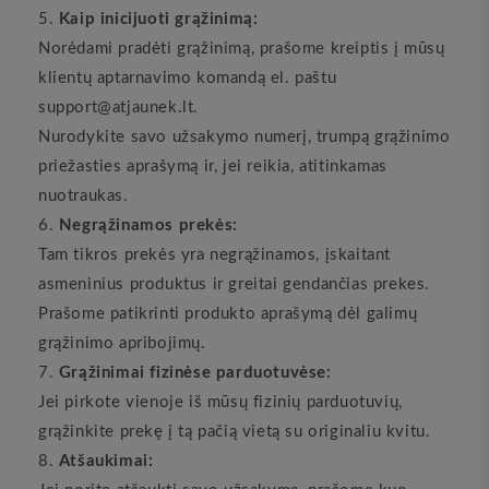
Kaip inicijuoti grąžinimą:
Norėdami pradėti grąžinimą, prašome kreiptis į mūsų
klientų aptarnavimo komandą el. paštu
support@atjaunek.lt.
Nurodykite savo užsakymo numerį, trumpą grąžinimo
priežasties aprašymą ir, jei reikia, atitinkamas
nuotraukas.
Negrąžinamos prekės:
Tam tikros prekės yra negrąžinamos, įskaitant
asmeninius produktus ir greitai gendančias prekes.
Prašome patikrinti produkto aprašymą dėl galimų
grąžinimo apribojimų.
Grąžinimai fizinėse parduotuvėse:
Jei pirkote vienoje iš mūsų fizinių parduotuvių,
grąžinkite prekę į tą pačią vietą su originaliu kvitu.
Atšaukimai: