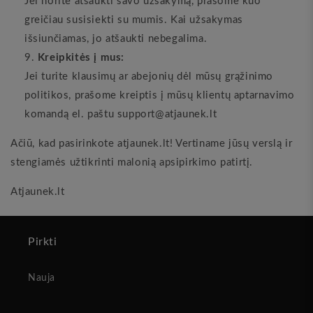
Jei norite atšaukti savo užsakymą, prašome kuo
greičiau susisiekti su mumis. Kai užsakymas
išsiunčiamas, jo atšaukti nebegalima.
Kreipkitės į mus:
Jei turite klausimų ar abejonių dėl mūsų grąžinimo
politikos, prašome kreiptis į mūsų klientų aptarnavimo
komandą el. paštu support@atjaunek.lt
Ačiū, kad pasirinkote atjaunek.lt! Vertiname jūsų verslą ir
stengiamės užtikrinti malonią apsipirkimo patirtį.
Atjaunek.lt
Pirkti
Nauja