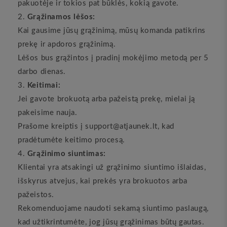
pakuotėje ir tokios pat būklės, kokią gavote.
Grąžinamos lėšos:
Kai gausime jūsų grąžinimą, mūsų komanda patikrins
prekę ir apdoros grąžinimą.
Lėšos bus grąžintos į pradinį mokėjimo metodą per 5
darbo dienas.
Keitimai:
Jei gavote brokuotą arba pažeistą prekę, mielai ją
pakeisime nauja.
Prašome kreiptis į support@atjaunek.lt, kad
pradėtumėte keitimo procesą.
Grąžinimo siuntimas:
Klientai yra atsakingi už grąžinimo siuntimo išlaidas,
išskyrus atvejus, kai prekės yra brokuotos arba
pažeistos.
Rekomenduojame naudoti sekamą siuntimo paslaugą,
kad užtikrintumėte, jog jūsų grąžinimas būtų gautas.