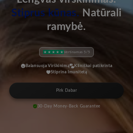
Stiprus kūnas.
Natūrali
ramybė.
Vertinamas 5/5
Balansuoja Virškinimą
Kliniškai patikrinta
Stiprina Imunitetą
Pirk Dabar
30-Day Money-Back Guarantee