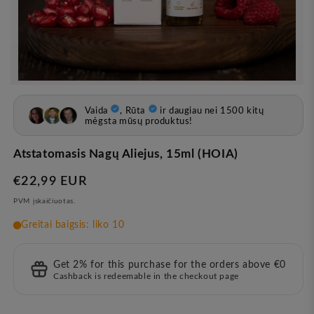
Atvira
žiniasklaida
1
modale
Atstatomasis Nagų Aliejus, 15ml (HOIA)
Įprasta
€22,99 EUR
kaina
PVM įskaičiuotas.
Get 2% for this purchase for the orders above €0
Cashback is redeemable in the checkout page