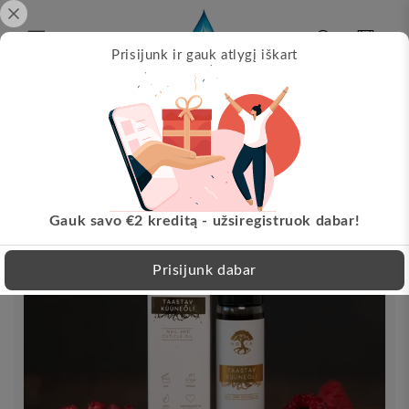
Pereikite
prie
turinio
Krepšelis
Prisijunk ir gauk atlygį iškart
Papil
s!
Nemokamas pristatymas nuo 30 EUR!
Pereikite
LT
prie
informacijos
apie
produktą
Gauk savo €2 kreditą - užsiregistruok dabar!
Prisijunk dabar