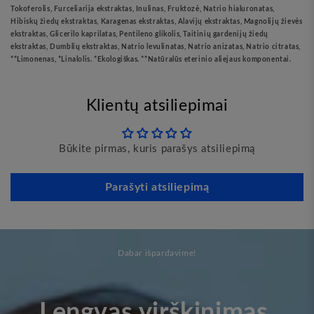
Tokoferolis, Furceliarija ekstraktas, Inulinas, Fruktozė, Natrio hialuronatas,
Hibiskų žiedų ekstraktas, Karagenas ekstraktas, Alavijų ekstraktas, Magnolijų žievės
ekstraktas, Glicerilo kaprilatas, Pentileno glikolis, Taitinių gardenijų žiedų
ekstraktas, Dumblių ekstraktas, Natrio levulinatas, Natrio anizatas, Natrio citratas,
**Limonenas, *Linalolis. *Ekologiškas. **Natūralūs eterinio aliejaus komponentai.
Klientų atsiliepimai
Būkite pirmas, kuris parašys atsiliepimą
Parašyti atsiliepimą
Dabar išpardavime!
Lengvas virškinimas.