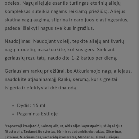
odeles. Nagų aliejuje esantis turtingas eterinių aliejų
kompleksas suteikia nagams reikiamą priežiūrą. Aliejus
skatina nagų augimą, stiprina ir daro juos elastingesnius,
padeda išlaikyti nagus sveikus ir gražius.
Naudojimas: Naudojant volelį, tepkite aliejų ant švarių
nagų ir odelių, masažuokite, kol susigers. Siekiant
geriausių rezultatų, naudokite 1-2 kartus per dieną.
Geriausiam rankų priežiūrai, be Atkuriamojo nagų aliejaus,
naudokite atjauninamąjį Rankų serumą, kuris greitai
įsigeria ir efektyviai drėkina odą.
Dydis: 15 ml
Pagaminta Estijoje
*Paprastoji kraujažolė, Kokosų aliejus, Abisinijos kopūstpalmių sėklų aliejus
fitosterolis, Taukmedžio sviestas, Jūrinis rudadumblis ekstraktas, Glicerinas,
Ektoinas, Niacinamidas, Sacharidų izomeratas, Mandarinų žievelių aliejus,