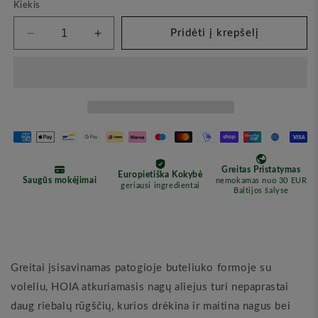
Kiekis
Pridėti į krepšelį
Sumažinkite
Padidinkite
kiekį
kiekį
Atstatomasis
Atstatomasis
Nagų
Nagų
Aliejus,
Aliejus,
15ml
15ml
(HOIA)
(HOIA)
Greitai įsisavinamas patogioje buteliuko formoje su
voleliu, HOIA atkuriamasis nagų aliejus turi nepaprastai
daug riebalų rūgščių, kurios drėkina ir maitina nagus bei