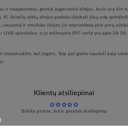
s ir neapdorotas, greitai įsigeriantis aliejus, kuris yra itin 
9). Aviečių sėklų aliejus padeda išlaikyti jūsų odą spindinči
 sausumą ir smulkias linijas; jis neprisideda prie porų užsik
 ir UVB spindulius, o jo estimuota SPF vertė yra apie 28-50.
r masažuokite, kol įsigers. Taip pat galite naudoti kaip vei
us
Klientų atsiliepimai
Būkite pirmas, kuris parašys atsiliepimą