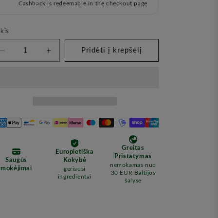
Cashback is redeemable in the checkout page
kis
Pridėti į krepšelį
Sumažinkite
Padidinkite
kiekį
kiekį
Aviečių
Aviečių
Sėklų
Sėklų
Aliejus
Aliejus
(HOIA)
(HOIA)