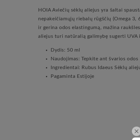
HOIA Aviečių sėklų aliejus yra šaltai spausta
nepakeičiamųjų riebalų rūgščių (Omega 3, 6, 
ir gerina odos elastingumą, mažina raukšles,
aliejus turi natūralią galimybę sugerti UVA
Dydis: 50 ml
Naudojimas: Tepkite ant švarios odos i
Ingredientai: Rubus Idaeus Sėklų aliej
Pagaminta Estijoje