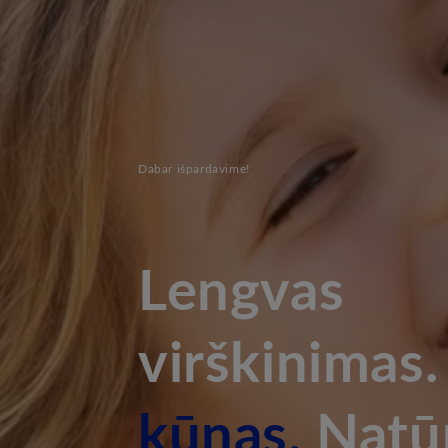
Dabar išpardavime!
Lengvas
virškinimas
kūnas.
Natūr