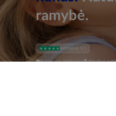
ramybė.
Vertinamas 5/5
Balansuoja Virškinimą
Kliniškai pati
Pirk
Dabar
30-Day Money-Back Guarantee