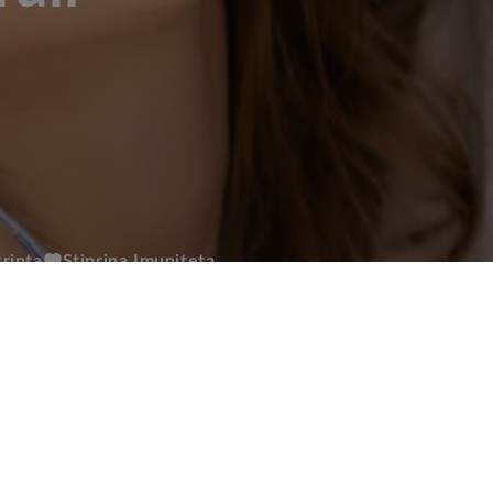
krinta
Stiprina Imunitetą