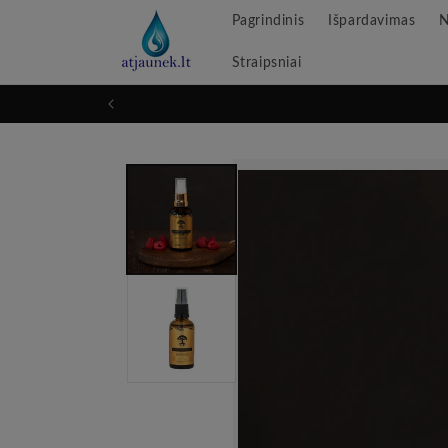
Pereikite
Pagrindinis
Išpardavimas
N
prie
turinio
Straipsniai
Pereikite
prie
informacijos
apie
produktą