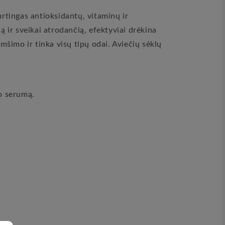
turtingas antioksidantų, vitaminų ir
ą ir sveikai atrodančią, efektyviai drėkina
imšimo ir tinka visų tipų odai. Aviečių sėklų
do serumą.