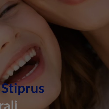
.
Stiprus
ali