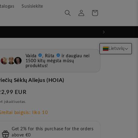
talogas
Susisiekite
Prisijunkite
Krepšelis
Lietuvių
iečių Sėklų Aliejus (HOIA)
rasta
22,99 EUR
ina
 įskaičiuotas.
Get 2% for this purchase for the orders
above €0