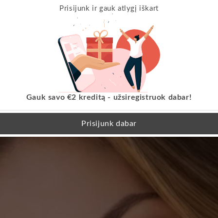
Prisijunk ir gauk atlygį iškart
Gauk savo €2 kreditą - užsiregistruok dabar!
Prisijunk dabar