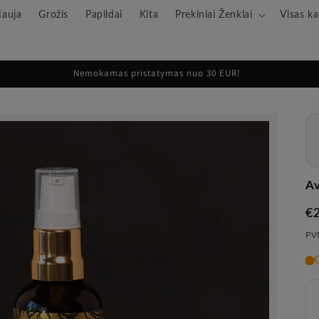
auja
Grožis
Papildai
Kita
Prekiniai Ženklai
Visas ka
Nemokamas pristatymas nuo 30 EUR!
Av
Įp
€
ka
PVM