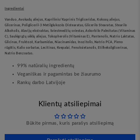
Ingredientai
Vanduo, Avokadų aliejus, Kaprilinis/Kaprinis Trigliceridas, Kokosų aliejus,
Glicerinas, Poligliceril-3 Metilglukozės Distearatas, Glicerilo Stearatas, Stearilo
Alkoholis, Alavijų ekstraktas, Sviestmedžių sviestas, Askorbilo Palmitatas (Vitaminas
C), Saulėgrąžų sėklų aliejus, Tokopherolis (Vitaminas E), Pantenolis, Natrio Laktatas,
Glicinas, Fruktozė, Karbamidas, Niacinamidas, Inozitolis, Natrio PCA, Pieno
rūgštis, Kalio sorbatas, Lecitinas, Kvepalai, Fenoksietanolis, Etilheksilglicerinas,
Natrio Benzoatas.
99% natūralių ingredientų
Veganiškas ir pagamintas be žiaurumo
Rankų darbo Latvijoje
Klientų atsiliepimai
Būkite pirmas, kuris parašys atsiliepimą