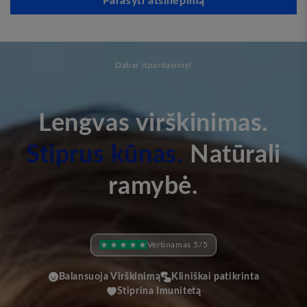
Parašyti atsiliepimą
Dabar išpardavime!
Lengvas virškinimas.
Stiprus kūnas.
Natūrali
ramybė.
Vertinamas 5/5
Balansuoja Virškinimą
Kliniškai patikrinta
Stiprina Imunitetą