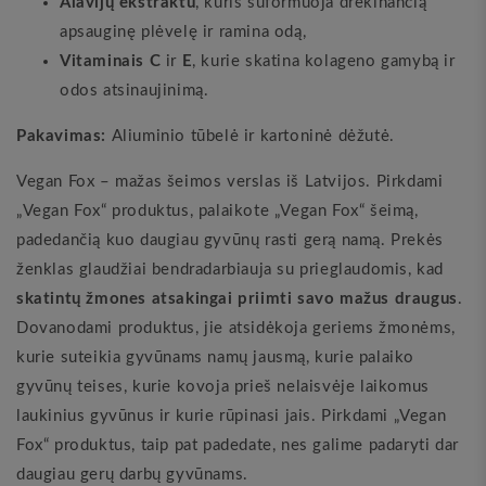
Alavijų ekstraktu
, kuris suformuoja drėkinančią
apsauginę plėvelę ir ramina odą,
Vitaminais
C
ir
E
, kurie skatina kolageno gamybą ir
odos atsinaujinimą.
Pakavimas:
Aliuminio tūbelė ir kartoninė dėžutė.
Vegan Fox – mažas šeimos verslas iš Latvijos. Pirkdami
„Vegan Fox“ produktus, palaikote „Vegan Fox“ šeimą,
padedančią kuo daugiau gyvūnų rasti gerą namą. Prekės
ženklas glaudžiai bendradarbiauja su prieglaudomis, kad
skatintų žmones atsakingai priimti savo mažus draugus
.
Dovanodami produktus, jie atsidėkoja geriems žmonėms,
kurie suteikia gyvūnams namų jausmą, kurie palaiko
gyvūnų teises, kurie kovoja prieš nelaisvėje laikomus
laukinius gyvūnus ir kurie rūpinasi jais. Pirkdami „Vegan
Fox“ produktus, taip pat padedate, nes galime padaryti dar
daugiau gerų darbų gyvūnams.