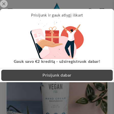
Pereikite
prie
turinio
Krepšelis
Prisijunk ir gauk atlygį iškart
Papil
s!
Nemokamas pristatymas nuo 30 EUR!
Pereikite
LT
prie
informacijos
apie
produktą
Gauk savo €2 kreditą - užsiregistruok dabar!
Prisijunk dabar