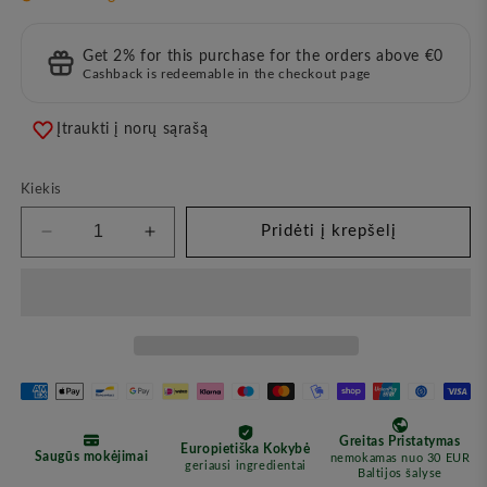
Get 2% for this purchase for the orders above €0
Cashback is redeemable in the checkout page
Įtraukti į norų sąrašą
Kiekis
Pridėti į krepšelį
Sumažinkite
Padidinkite
kiekį
kiekį
Drėkinamasis
Drėkinamasis
Rankų
Rankų
Kremas
Kremas
su
su
Avokado
Avokado
Aliejumi,
Aliejumi,
120
120
ml
ml
(Vegan
(Vegan