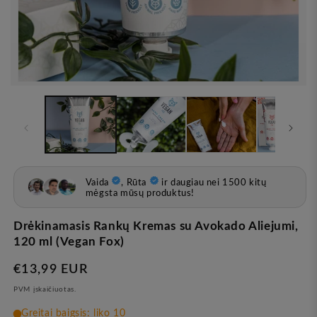
Atvira
žiniasklaida
1
modale
Drėkinamasis Rankų Kremas su Avokado Aliejumi,
120 ml (Vegan Fox)
Įprasta
€13,99 EUR
kaina
PVM įskaičiuotas.