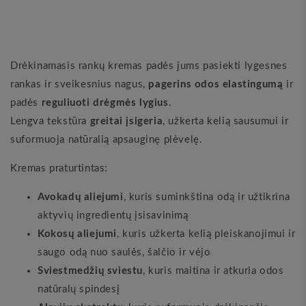
Fox)
Fox)
Drėkinamasis rankų kremas padės jums pasiekti lygesnes
rankas ir sveikesnius nagus,
pagerins odos elastingumą
ir
padės
reguliuoti drėgmės lygius
.
Lengva tekstūra
greitai įsigeria
, užkerta kelią sausumui ir
suformuoja natūralią apsauginę plėvelę.
Kremas praturtintas:
Avokadų aliejumi
, kuris suminkština odą ir užtikrina
aktyvių ingredientų įsisavinimą
Kokosų aliejumi
, kuris užkerta kelią pleiskanojimui ir
saugo odą nuo saulės, šalčio ir vėjo
Sviestmedžių sviestu
, kuris maitina ir atkuria odos
natūralų spindesį