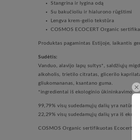
Stangrina ir lygina odą
Su bakučioliu ir hialurono rūgštimi
Lengva krem-gelio tekstūra
COSMOS ECOCERT Organic sertifika
Produktas pagamintas Estijoje, laikantis g
Sudėtis:
Vanduo, alavijo lapų sultys*, saldžiųjų migdol
alkoholis, trietilo citratas, glicerilo kapril
gliukomananas, ksantano guma.
*ingredientai iš ekologinio ūkininkavimo
99,79% visų sudedamųjų dalių yra natūrali
22,29% visų sudedamųjų dalių yra iš ekolo
COSMOS Organic sertifikuotas Ecocert Gr