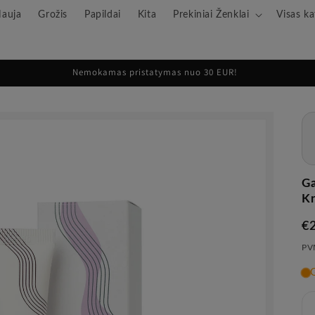
auja
Grožis
Papildai
Kita
Prekiniai Ženklai
Visas ka
Nemokamas pristatymas nuo 30 EUR!
Ga
Kr
Įp
€
ka
PVM