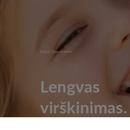
Dabar išpardavime!
Lengvas
virškinimas
kūnas.
Natūr