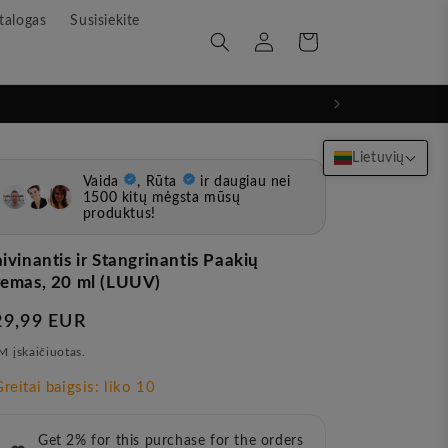
talogas
Susisiekite
Prisijunkite
Krepšelis
Lietuvių
ivinantis ir Stangrinantis Paakių
emas, 20 ml (LUUV)
rasta
29,99 EUR
ina
 įskaičiuotas.
Get 2% for this purchase for the orders