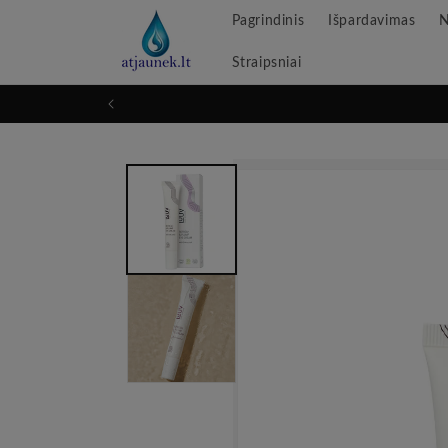
Pereikite
Pagrindinis
Išpardavimas
N
prie
turinio
Straipsniai
Pereikite
prie
informacijos
apie
produktą