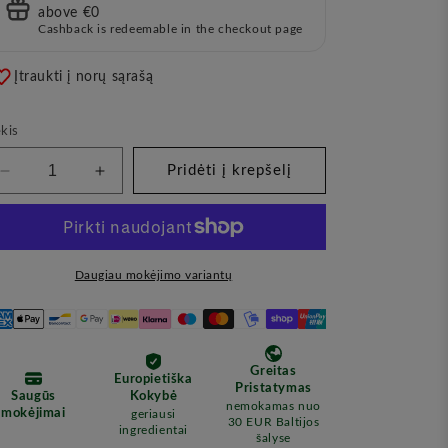
above €0
Cashback is redeemable in the checkout page
Įtraukti į norų sąrašą
kis
Pridėti į krepšelį
Sumažinkite
Padidinkite
kiekį
kiekį
Gaivinantis
Gaivinantis
ir
ir
Stangrinantis
Stangrinantis
Daugiau mokėjimo variantų
Paakių
Paakių
Kremas,
Kremas,
20
20
ml
ml
(LUUV)
(LUUV)