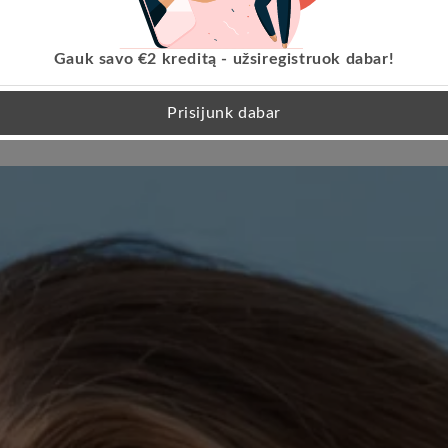
Klientų atsiliepimai
Gauk savo €2 kreditą - užsiregistruok dabar!
Būkite pirmas, kuris parašys atsiliepimą
Prisijunk dabar