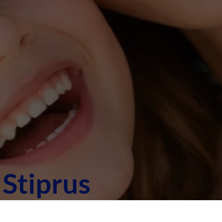
.
Stiprus
ali