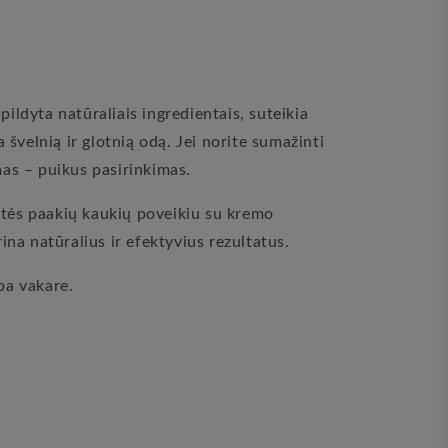
ildyta natūraliais ingredientais, suteikia
 švelnią ir glotnią odą. Jei norite sumažinti
mas – puikus pasirinkimas.
kitės paakių kaukių poveikiu su kremo
a natūralius ir efektyvius rezultatus.
ba vakare.