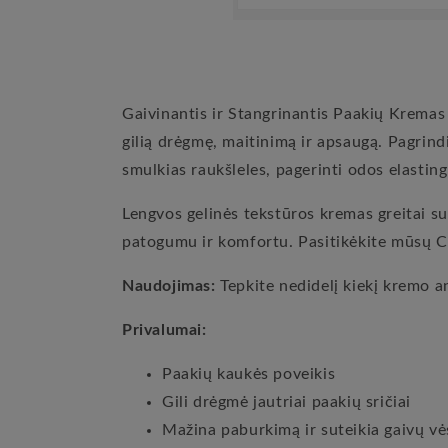
Atvira
žiniasklaida
1
modale
Gaivinantis ir Stangrinantis Paakių Kremas s
gilią drėgmę, maitinimą ir apsaugą. Pagrindin
smulkias raukšleles, pagerinti odos elastin
Lengvos gelinės tekstūros kremas greitai s
patogumu ir komfortu. Pasitikėkite mūsų C
Naudojimas:
Tepkite nedidelį kiekį kremo an
Privalumai:
Paakių kaukės poveikis
Gili drėgmė jautriai paakių sričiai
Mažina paburkimą ir suteikia gaivų vė