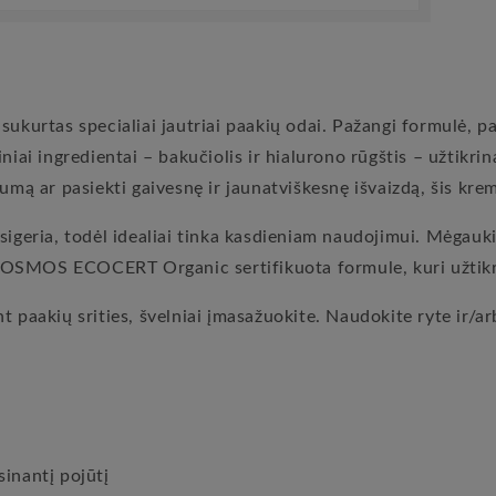
ukurtas specialiai jautriai paakių odai. Pažangi formulė, pap
iai ingredientai – bakučiolis ir hialurono rūgštis – užtikrina
gumą ar pasiekti gaivesnę ir jaunatviškesnę išvaizdą, šis kre
usigeria, todėl idealiai tinka kasdieniam naudojimui. Mėgau
OSMOS ECOCERT Organic sertifikuota formule, kuri užtikrin
t paakių srities, švelniai įmasažuokite. Naudokite ryte ir/ar
sinantį pojūtį