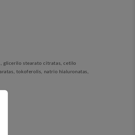
 glicerilo stearato citratas, cetilo
earatas, tokoferolis, natrio hialuronatas,