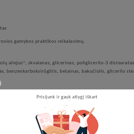
tas
erosios gamybos praktikos reikalavimų.
ų aliejus*, skvalanas, glicerinas, poliglicerilo-3 distearatas,
atas, benzenkarboksirūgštis, betainas, bakučiolis, glicerilo st
Prisijunk ir gauk atlygį iškart
os kilmės
ginio ūkininkavimo
eenlife pagal COSMOS standartą.