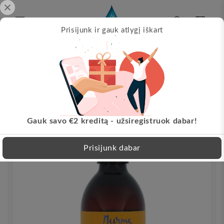
Pereikite
prie
turinio
Krepšelis
Prisijunk ir gauk atlygį iškart
Papil
s!
Nemokamas pristatymas nuo 30 EUR!
Pereikite
LT
prie
informacijos
apie
produktą
Gauk savo €2 kreditą - užsiregistruok dabar!
Prisijunk dabar