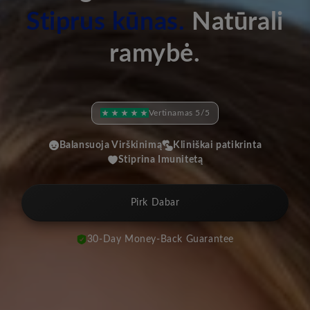
Stiprus kūnas.
Natūrali
ramybė.
Vertinamas 5/5
Balansuoja Virškinimą
Kliniškai patikrinta
Stiprina Imunitetą
Pirk Dabar
30-Day Money-Back Guarantee