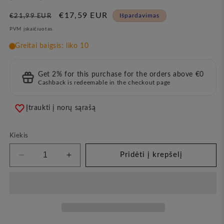
Įprasta
Pardavimo
€17,59 EUR
Išpardavimas
€21,99 EUR
kaina
kaina
PVM įskaičiuotas.
Get 2% for this purchase for the orders above €0
Cashback is redeemable in the checkout page
Įtraukti į norų sąrašą
Kiekis
Pridėti į krepšelį
Sumažinkite
Padidinkite
kiekį
kiekį
Jūros
Jūros
Šaltalankių
Šaltalankių
Vitamininis
Vitamininis
Losjonas,
Losjonas,
300ml
300ml