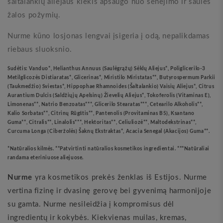
šaltalankių aliejaus kiekis apsaugo nuo senėjimo ir saulės
žalos požymių.
Nurme kūno losjonas lengvai įsigeria į odą, nepalikdamas
riebaus sluoksnio.
Sudėtis: Vanduo*, Helianthus Annuus (Saulėgrąžų) Sėklų Aliejus*, Poliglicerilo-3
Metilglicozės Distiaratas*, Glicerinas*, Miristilo Miristatas**, Butyrospermum Parkii
(Taukmedžio) Sviestas*, Hippophae Rhamnoides (Šaltalankio) Vaisių Aliejus*, Citrus
Aurantium Dulcis (Saldžiųjų Apelsinų) Žievelių Aliejus*, Tokoferolis (Vitaminas E),
Limonenas**, Natrio Benzoatas***, Glicerilo Stearatas***, Cetearilo Alkoholis**,
Kalio Sorbatas**, Citrinų Rūgštis**, Pantenolis (Provitaminas B5), Ksantano
Guma**, Citralis**, Linalolis***, Hektoritas**, Celiuliozė**, Maltodekstrinas**,
Curcuma Longa (Ciberžolės) Šaknų Ekstraktas*, Acacia Senegal (Akacijos) Guma**.
*Natūralios kilmės. **Patvirtinti natūralios kosmetikos ingredientai. ***Natūraliai
randama eteriniuose aliejuose.
Nurme
yra kosmetikos prekės ženklas iš Estijos. Nurme
vertina fizinę ir dvasinę gerovę bei gyvenimą harmonijoje
su gamta. Nurme nesileidžia į kompromisus dėl
ingredientų ir kokybės. Kiekvienas muilas, kremas,