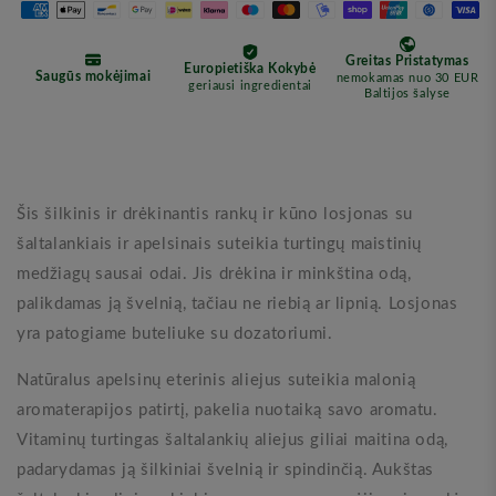
(Nurme)
(Nurme)
Šis šilkinis ir drėkinantis rankų ir kūno losjonas su
šaltalankiais ir apelsinais suteikia turtingų maistinių
medžiagų sausai odai. Jis drėkina ir minkština odą,
palikdamas ją švelnią, tačiau ne riebią ar lipnią. Losjonas
yra patogiame buteliuke su dozatoriumi.
Natūralus apelsinų eterinis aliejus suteikia malonią
aromaterapijos patirtį, pakelia nuotaiką savo aromatu.
Vitaminų turtingas šaltalankių aliejus giliai maitina odą,
padarydamas ją šilkiniai švelnią ir spindinčią. Aukštas