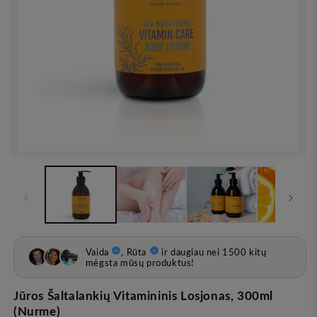
Atvira
žiniasklaida
1
modale
Jūros Šaltalankių Vitamininis Losjonas, 300ml
(Nurme)