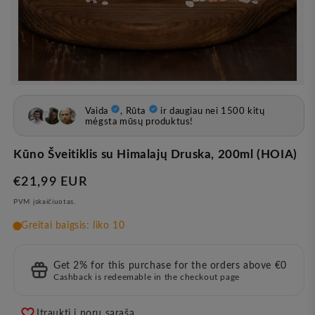
Atvira
žiniasklaida
1
modale
Kūno Šveitiklis su Himalajų Druska, 200ml (HOIA)
Įprasta
€21,99 EUR
kaina
PVM įskaičiuotas.
Get 2% for this purchase for the orders above €0
Cashback is redeemable in the checkout page
Įtraukti į norų sąrašą