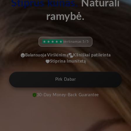
Stiprus kūnas.
Natūrali
ramybė.
Vertinamas 5/5
Balansuoja Virškinimą
Kliniškai patikrinta
Stiprina Imunitetą
Pirk Dabar
30-Day Money-Back Guarantee