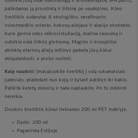
suteikia jūsų odai maitinamąją ir aromaterapinę SPA patirtį,
palikdamas ją prisotintą ir šilkinę po naudojimo. Kūno
šveitiklis sudarytas iš ekologiško, nerafinuoto
sviestmedžio sviesto, kokosų aliejaus ir alavijo ekstrakto,
kurie gerina odos mikrocirkuliaciją, mažina sausumą ir
suteikia odai šilkinį glotnumą. Magnio ir kruopščiai
atrinktų eterinių aliejų mišinys padeda jūsų kūnui
atsipalaiduoti, o protui nurimti.
Kaip naudoti:
Įmasažuokite šveitiklį į odą sukamaisiais
judesiais, pradedant nuo kojų ir kylant aukštyn iki kaklo.
Palikite keletą minučių ir tada nuplaukite. Po to drėkinti
nereikia.
Druskos šveitiklis kūnui tiekiamas 200 ml PET indelyje.
Dydis: 200 ml
Pagaminta Estijoje