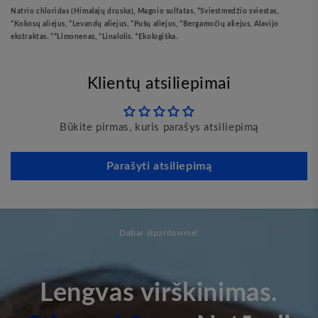
Natrio chloridas (Himalajų druska), Magnio sulfatas, *Sviestmedžio sviestas,
*Kokosų aliejus, *Levandų aliejus, *Pušų aliejus, *Bergamočių aliejus, Alavijo
ekstraktas. **Limonenas, *Linalolis. *Ekologiška.
Klientų atsiliepimai
Būkite pirmas, kuris parašys atsiliepimą
Parašyti atsiliepimą
Dabar išpardavime!
Lengvas virškinimas.