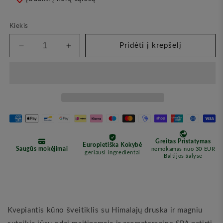
Kiekis
Pridėti į krepšelį
Sumažinkite
Padidinkite
kiekį
kiekį
Kūno
Kūno
Šveitiklis
Šveitiklis
su
su
Himalajų
Himalajų
Druska,
Druska,
200ml
200ml
(HOIA)
(HOIA)
Kvepiantis kūno šveitiklis su Himalajų druska ir magniu