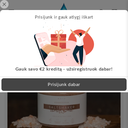
Pereikite
prie
turinio
Krepšelis
Prisijunk ir gauk atlygį iškart
Papil
s!
Nemokamas pristatymas nuo 30 EUR!
Pereikite
LT
prie
informacijos
apie
produktą
Gauk savo €2 kreditą - užsiregistruok dabar!
Prisijunk dabar