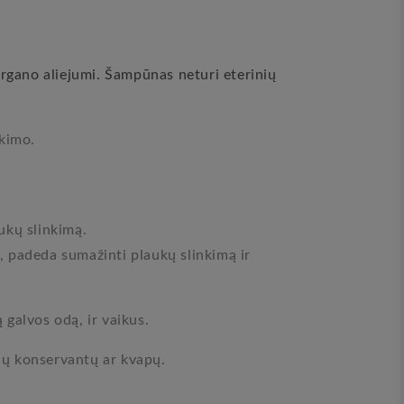
 argano aliejumi. Šampūnas neturi eterinių
nkimo.
ukų slinkimą.
į, padeda sumažinti plaukų slinkimą ir
ą galvos odą, ir vaikus.
nių konservantų ar kvapų.