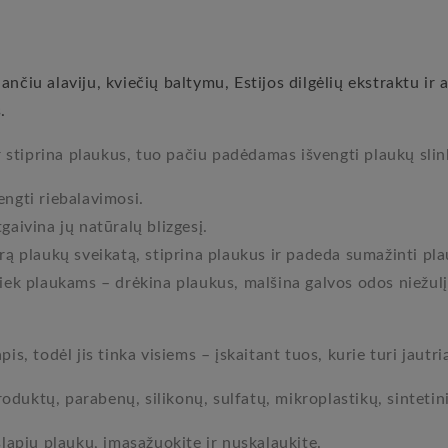
nčiu alaviju, kviečių baltymu, Estijos dilgėlių ekstraktu ir
.
stiprina plaukus, tuo pačiu padėdamas išvengti plaukų sli
engti riebalavimosi.
gaivina jų natūralų blizgesį.
drą plaukų sveikatą, stiprina plaukus ir padeda sumažinti pla
tiek plaukams – drėkina plaukus, malšina galvos odos niežul
is, todėl jis tinka visiems – įskaitant tuos, kurie turi jautri
oduktų, parabenų, silikonų, sulfatų, mikroplastikų, sinteti
apių plaukų, įmasažuokite ir nuskalaukite.