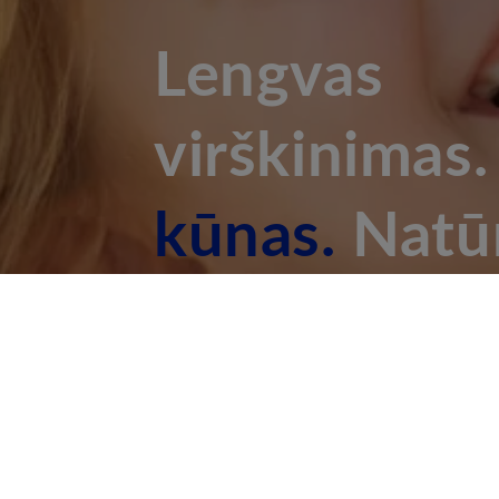
Lengvas
virškinimas
kūnas.
Natūr
ramybė.
Vertinamas 5/5