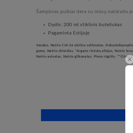
Šampūnas puikiai dera su mūsų natūraliu pla
Dydis: 200 ml stiklinis buteliukas
Pagaminta Estijoje
Vanduo, Natrio C14-16 olefino sulfonatas, Kokamidopropilo b
guma, Natrio chloridas, *Argano riešutų aliejus, Natrio lev
Natrio anisatas, Natrio glikonatas, Pieno rūgštis, **Citrali