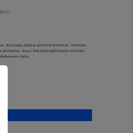
gius.
as, Alyvuogių aliejaus glicereto-8 esteriai, Ksantano
s ekstraktas, Guaro hidroksipropiltrimonio chloridas,
sudedamosios dalys.