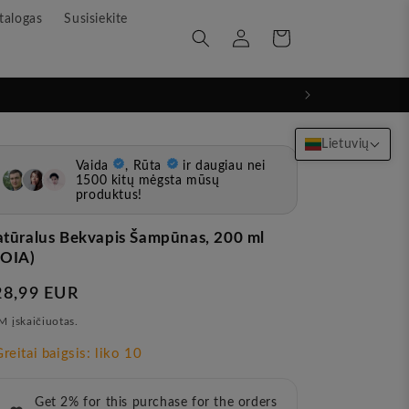
talogas
Susisiekite
Prisijunkite
Krepšelis
Lietuvių
tūralus Bekvapis Šampūnas, 200 ml
HOIA)
rasta
28,99 EUR
ina
 įskaičiuotas.
Get 2% for this purchase for the orders