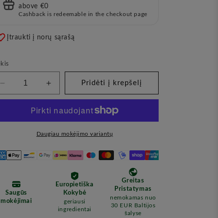
above €0
Cashback is redeemable in the checkout page
Įtraukti į norų sąrašą
kis
Pridėti į krepšelį
Sumažinkite
Padidinkite
kiekį
kiekį
Natūralus
Natūralus
Bekvapis
Bekvapis
Šampūnas,
Šampūnas,
Daugiau mokėjimo variantų
200
200
ml
ml
(HOIA)
(HOIA)