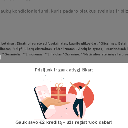
ukų kondicionieriumi, kuris padaro plaukus švelnius ir bliz
etainas, Dinatrio laureto sulfosukcinatas, Laurilo glikozidas, *Glicerinas, Betain
ulinatas, *Dilgėlių lapų ekstraktas, Hidrolizuotas kviečių baltymas, *Raudondumbli
s, **Geraniolis, **Limonenas, **Linalolas *Organinė. **Natūralios eterinių aliejų 
Prisijunk ir gauk atlygį iškart
Klientų atsiliepimai
Būkite pirmas, kuris parašys atsiliepimą
Write a review
Gauk savo €2 kreditą - užsiregistruok dabar!