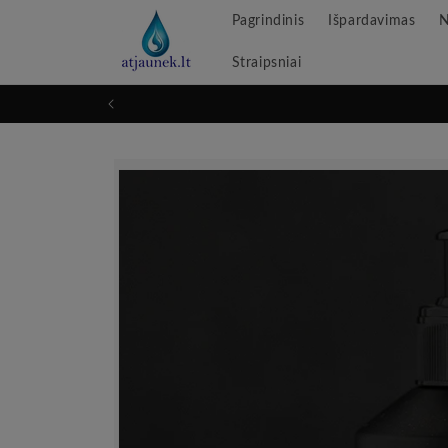
Pereikite
Pagrindinis
Išpardavimas
N
prie
turinio
Straipsniai
Pereikite
prie
informacijos
apie
produktą