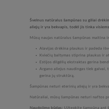
žiniasklaida
1
modale
Švelnus natūralus šampūnas su giliai drėkina
aliejų ir yra bekvapis, todėl jis tinka visiems
Mūsų naujas natūralus šampūnas maitina ir 
Alavijas drėkina plaukus ir padeda išv
Kviečių baltymas stiprina plaukus ir at
Estijos dilgėlių ekstraktas gerina ben
Argano aliejus naudingas tiek galvai, 
gerina jų struktūrą.
Šampūnas neturi eterinių aliejų ir yra bekvap
Natūraliai, mūsų šampūnas neturi naftos pr
Naudojimo būdas:
Užtepkite šampūną ant šl