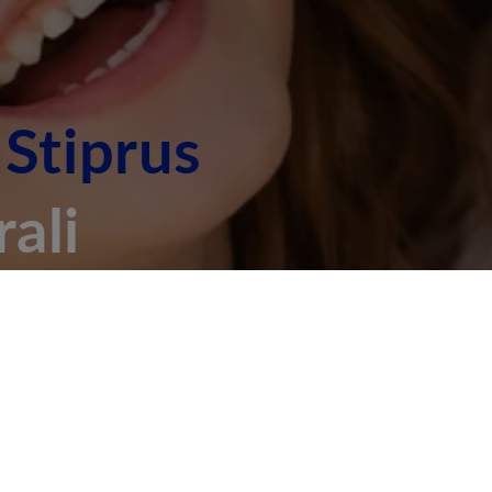
.
Stiprus
ali