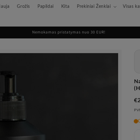
auja
Grožis
Papildai
Kita
Prekiniai Ženklai
Visas ka
Nemokamas pristatymas nuo 30 EUR!
Na
(
Įp
€
ka
PVM