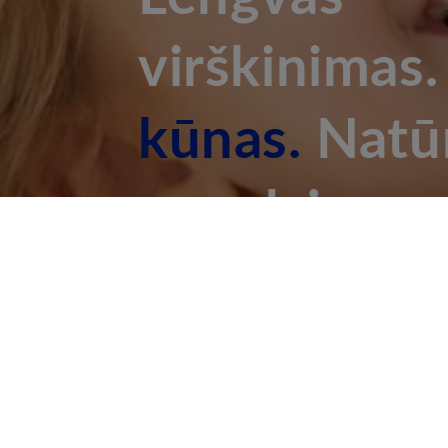
virškinimas
kūnas.
Natūr
ramybė.
Vertinamas 5/5
Balansuoja Virškinimą
Kliniškai pati