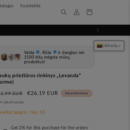
talogas
Susisiekite
Prisijunkite
Krepšelis
Lietuvių
aukų priežiūros rinkinys „Levanda“
urme)
rasta
Pardavimo
€26,19 EUR
32,99 EUR
Išpardavimas
ina
kaina
 įskaičiuotas.
Get 2% for this purchase for the orders