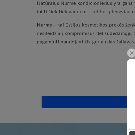
Natūralus Nurme kondicionierius yra gana t
įpilti šiek tiek vandens, kad būtų lengviau 
Nurme
– tai Estijos kosmetikos prekės žen
nesileidžia į kompromisus dėl sudedamųjų da
pagaminti naudojant tik geriausias žaliava