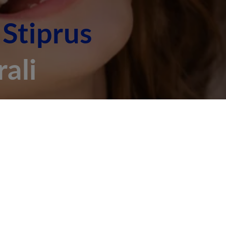
.
Stiprus
ali
krinta
Stiprina Imunitetą