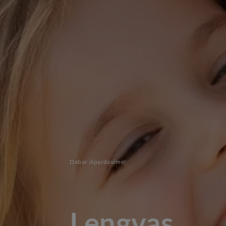
Dabar išpardavime!
Lengvas