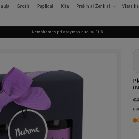
auja
Grožis
Papildai
Kita
Prekiniai Ženklai
Visas ka
Nemokamas pristatymas nuo 30 EUR!
Pl
(N
Įp
€
ka
PVM