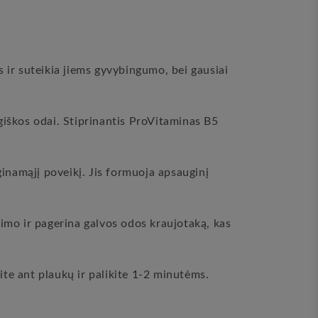
 ir suteikia jiems gyvybingumo, bei gausiai
giškos odai. Stiprinantis ProVitaminas B5
ginamąjį poveikį. Jis formuoja apsauginį
nkimo ir pagerina galvos odos kraujotaką, kas
ite ant plaukų ir palikite 1-2 minutėms.