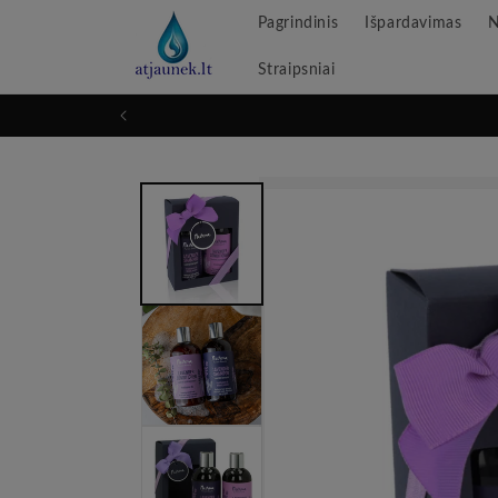
Pereikite
Pagrindinis
Išpardavimas
N
prie
turinio
Straipsniai
Pereikite
prie
informacijos
apie
produktą