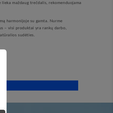
uke lieka maždaug trečdalis, rekomenduojama
enimą harmonijoje su gamta. Nurme
s – visi produktai yra rankų darbo,
atūralios sudėties.