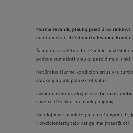
Nurme levandų plaukų priežiūros rinkinys
maitinančio ir
drėkinančio levandų kondici
Šampūnas sudėtyje turi švelnių paviršinio 
padeda sumažinti plaukų pažeidimus ir skili
Natūralus Nurme kondicionierius yra turting
sluoksnį aplink plauko folikulus.
Levandų eterinis aliejus yra itin maitinanti
savo ruožtu skatina plaukų augimą.
Naudojimas: plaukite plaukus šampūnu ir, je
Kondicionierių taip pat galima įmasažuoti į