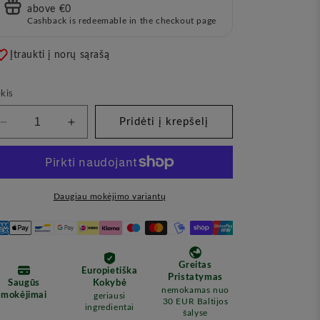
above €0
Cashback is redeemable in the checkout page
Įtraukti į norų sąrašą
kis
Pridėti į krepšelį
Sumažinkite
Padidinkite
kiekį
kiekį
Plaukų
Plaukų
priežiūros
priežiūros
rinkinys
rinkinys
Daugiau mokėjimo variantų
„Levanda“
„Levanda“
(Nurme)
(Nurme)