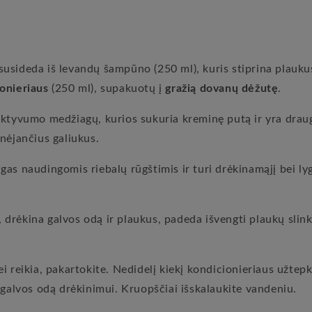
susideda iš levandų šampūno (250 ml), kuris stiprina plaukus
onieriaus
(250 ml), supakuotų į
gražią dovanų dėžutę
.
aktyvumo medžiagų, kurios sukuria kreminę putą ir yra drau
nėjančius galiukus.
as naudingomis riebalų rūgštimis ir turi drėkinamąjį bei ly
s, drėkina galvos odą ir plaukus, padeda išvengti plaukų sli
i reikia, pakartokite. Nedidelį kiekį kondicionieriaus užtepk
 galvos odą drėkinimui. Kruopščiai išskalaukite vandeniu.