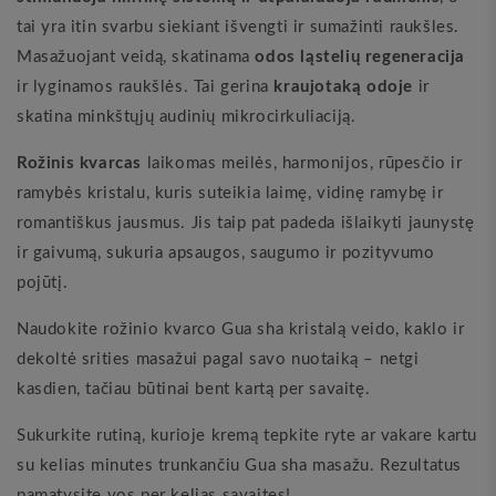
tai yra itin svarbu siekiant išvengti ir sumažinti raukšles.
Masažuojant veidą, skatinama
odos ląstelių regeneracija
ir lyginamos raukšlės. Tai gerina
kraujotaką odoje
ir
skatina minkštųjų audinių mikrocirkuliaciją.
Rožinis kvarcas
laikomas meilės, harmonijos, rūpesčio ir
ramybės kristalu, kuris suteikia laimę, vidinę ramybę ir
romantiškus jausmus. Jis taip pat padeda išlaikyti jaunystę
ir gaivumą, sukuria apsaugos, saugumo ir pozityvumo
pojūtį.
Naudokite rožinio kvarco Gua sha kristalą veido, kaklo ir
dekoltė srities masažui pagal savo nuotaiką – netgi
kasdien, tačiau būtinai bent kartą per savaitę.
Sukurkite rutiną, kurioje kremą tepkite ryte ar vakare kartu
su kelias minutes trunkančiu Gua sha masažu. Rezultatus
pamatysite vos per kelias savaites!