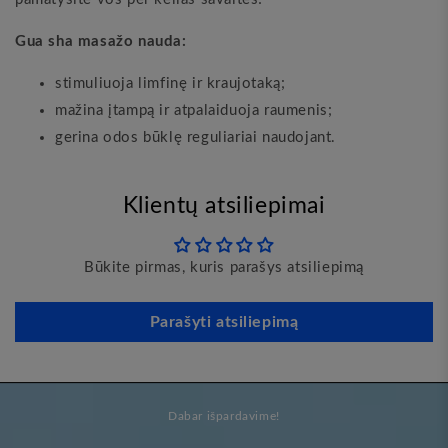
Gua sha masažo nauda:
stimuliuoja limfinę ir kraujotaką;
mažina įtampą ir atpalaiduoja raumenis;
gerina odos būklę reguliariai naudojant.
Klientų atsiliepimai
Būkite pirmas, kuris parašys atsiliepimą
Parašyti atsiliepimą
Dabar išpardavime!