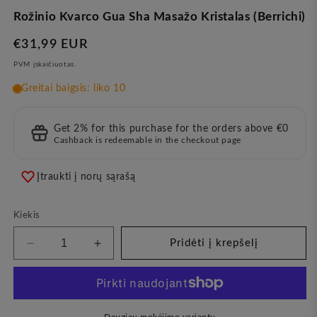
Rožinio Kvarco Gua Sha Masažo Kristalas (Berrichi)
Įprasta
€31,99 EUR
kaina
PVM įskaičiuotas.
Get 2% for this purchase for the orders above €0
Cashback is redeemable in the checkout page
Įtraukti į norų sąrašą
Kiekis
Pridėti į krepšelį
Sumažinkite
Padidinkite
kiekį
kiekį
Rožinio
Rožinio
Kvarco
Kvarco
Gua
Gua