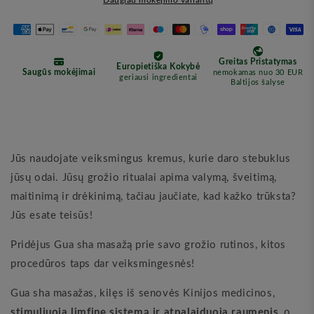
Daugiau mokėjimo variantų
Sha
Sha
Masažo
Masažo
Kristalas
Kristalas
(Berrichi)
(Berrichi)
Jūs naudojate veiksmingus kremus, kurie daro stebuklus
jūsų odai. Jūsų grožio ritualai apima valymą, šveitimą,
maitinimą ir drėkinimą, tačiau jaučiate, kad kažko trūksta?
Jūs esate teisūs!
Pridėjus Gua sha masažą prie savo grožio rutinos, kitos
procedūros taps dar veiksmingesnės!
Gua sha masažas, kilęs iš senovės Kinijos medicinos,
stimuliuoja limfinę sistemą ir atpalaiduoja raumenis
, o