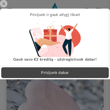
Pereikite
prie
turinio
Krepšelis
Prisijunk ir gauk atlygį iškart
Papil
s!
Nemokamas pristatymas nuo 30 EUR!
Pereikite
LT
prie
informacijos
apie
produktą
Gauk savo €2 kreditą - užsiregistruok dabar!
Prisijunk dabar