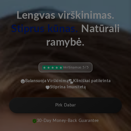
Lengvas virškinimas.
Stiprus kūnas.
Natūrali
ramybė.
Vertinamas 5/5
Balansuoja Virškinimą
Kliniškai patikrinta
Stiprina Imunitetą
Pirk Dabar
30-Day Money-Back Guarantee