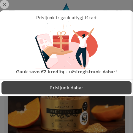
Pereikite
prie
turinio
Krepšelis
Prisijunk ir gauk atlygį iškart
Papil
s!
Nemokamas pristatymas nuo 30 EUR!
Pereikite
LT
prie
informacijos
apie
produktą
Gauk savo €2 kreditą - užsiregistruok dabar!
Prisijunk dabar