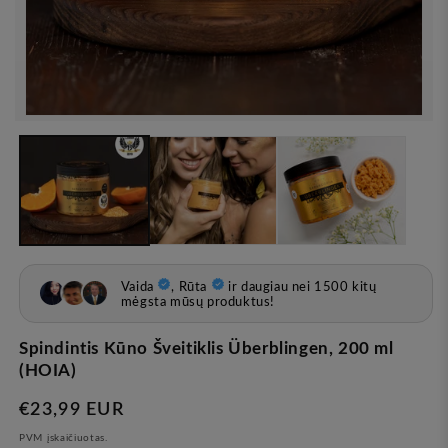
Atvira
žiniasklaida
1
modale
Spindintis Kūno Šveitiklis Überblingen, 200 ml
(HOIA)
Įprasta
€23,99 EUR
kaina
PVM įskaičiuotas.