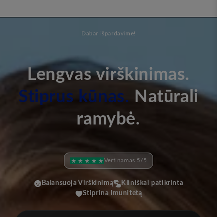
Dabar išpardavime!
Lengvas virškinimas.
Stiprus kūnas.
Natūrali
ramybė.
Vertinamas 5/5
Balansuoja Virškinimą
Kliniškai patikrinta
Stiprina Imunitetą