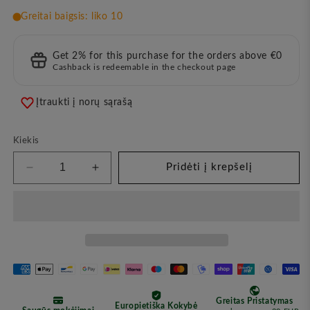
Get 2% for this purchase for the orders above €0
Cashback is redeemable in the checkout page
Įtraukti į norų sąrašą
Kiekis
Pridėti į krepšelį
Sumažinkite
Padidinkite
kiekį
kiekį
Spindintis
Spindintis
Kūno
Kūno
Šveitiklis
Šveitiklis
Überblingen,
Überblingen,
200
200
ml
ml
(HOIA)
(HOIA)