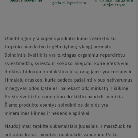
Überblingen yra super spindintis kūno šveitiklis su
tropinio mandarinų ir gėlių (ylang-ylang) aromatu.
Spindintis šveitiklis yra turtingas organiniu neperdirbtu
sviestmedžių sviestu ir kokoso aliejumi, kurie efektyviai
drėkina, hidruoja ir minkština jūsų odą; jame yra cukraus ir
Himalajų druskos, kurie padeda pašalinti visus nešvarumus
ir negyvas odos ląsteles, paliekant odą minkštą ir šilkinę.
Po šio šveitiklio naudojimo drėkiklio naudoti nereikia.
Šiame produkte esantys spindinčios dalelės yra
mineralinės kilmės ir nekenkia aplinkai.
Naudojimas: tepkite sukamaisiais judesiais ir masažuokite
ant odos kelias minutes, nuplaukite vandeniu. Po to