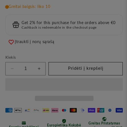
Get 2% for this purchase for the orders above €0
Cashback is redeemable in the checkout page
Įtraukti į norų sąrašą
Kiekis
Pridėti į krepšelį
Sumažinkite
Padidinkite
kiekį
kiekį
Valomosios
Valomosios
Putos
Putos
Riebiai
Riebiai
ir
ir
Mišriai
Mišriai
Odai,
Odai,
200
200
ml
ml