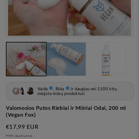
Atvira
žiniasklaida
1
modale
Valomosios Putos Riebiai ir Mišriai Odai, 200 ml
(Vegan Fox)
Įprasta
€17,99 EUR
kaina
PVM įskaičiuotas.