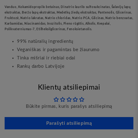
Vanduo, Kokamidopropilo betainas, Dinatrio laurilo sulfosukcinatas, Šalavijų lapų
ekstraktas, Beržo lapų ekstraktas, Medetkų žiedų ekstraktas, Pantenolis, Glicerinas,
Fruktozė, Natrio lakratas, Natrio chloridas, Natrio PCA, Glicinas, Natrio benzoatas,
Karbamidas, Niacinamidas, Inozitolis, Pieno rūgštis, Alkolis, Kvepalai,
Polikvaterniumas-7, Etilheksilglicerinas, Fenoksietanolis.
99% natūralių ingredientų
Veganiškas ir pagamintas be žiaurumo
Tinka mišriai ir riebiai odai
Rankų darbo Latvijoje
Klientų atsiliepimai
Būkite pirmas, kuris parašys atsiliepimą
Parašyti atsiliepimą