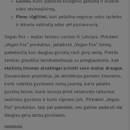
Glicinu
, kuris padidina kolageno gamybą ir skatina
odos atsinaujinimą,
Pieno rūgštimi
, kuri pašalina negyvas odos ląsteles
ir atkuria natūralią odos pH pusiausvyrą.
Vegan Fox – mažas šeimos verslas iš Latvijos. Pirkdami
„Vegan Fox“ produktus, palaikote „Vegan Fox“ šeimą,
padedančią kuo daugiau gyvūnų rasti gerą namą. Prekės
ženklas glaudžiai bendradarbiauja su prieglaudomis, kad
skatintų žmones atsakingai priimti savo mažus draugus
.
Dovanodami produktus, jie atsidėkoja geriems žmonėms,
kurie suteikia gyvūnams namų jausmą, kurie palaiko
gyvūnų teises, kurie kovoja prieš nelaisvėje laikomus
laukinius gyvūnus ir kurie rūpinasi jais. Pirkdami „Vegan
Fox“ produktus, taip pat padedate, nes galime padaryti dar
daugiau gerų darbų gyvūnams.
Ingredientai