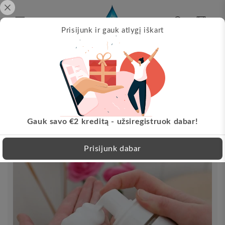
Pereikite
prie
turinio
Krepšelis
Prisijunk ir gauk atlygį iškart
Papil
s!
Nemokamas pristatymas nuo 30 EUR!
Pereikite
LT
prie
informacijos
apie
produktą
Gauk savo €2 kreditą - užsiregistruok dabar!
Prisijunk dabar