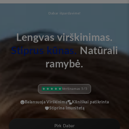
Dabar išpardavime!
Lengvas virškinimas.
Stiprus kūnas.
Natūrali
ramybė.
Vertinamas 5/5
Balansuoja Virškinimą
Kliniškai patikrinta
Stiprina Imunitetą
Pirk Dabar