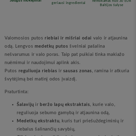
(Vegan
(Vegan
Fox)
Fox)
Valomosios putos
riebiai ir mišriai odai
valo ir atjaunina
odą. Lengvos
medetkų putos
švelniai pašalina
nešvarumus ir valo poras. Taip pat puikiai tinka makiažo
nuėmimui ir naudojimui aplink akis.
Putos
reguliuoja riebias
ir
sausas zonas
, ramina ir atkuria
švytėjimą bei matinį odos įvaizdį.
Praturtinta:
Šalavijų
ir
beržo lapų ekstraktais
, kurie valo,
reguliuoja sebumo gamybą ir atjaunina odą,
Medetkų ekstraktu
, kuris turi priešuždegiminių ir
riebalus šalinančių savybių,