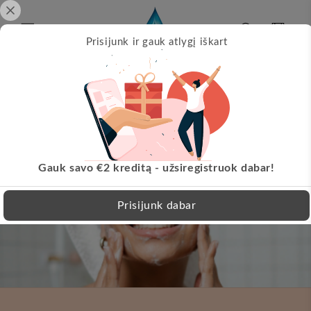
Pereikite
prie
turinio
Krepšelis
Prisijunk ir gauk atlygį iškart
Papil
s!
Nemokamas pristatymas nuo 30 EUR!
LT
Gauk savo €2 kreditą - užsiregistruok dabar!
Prisijunk dabar