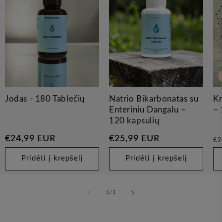
Jodas - 180 Tablečių
Natrio Bikarbonatas su
Kr
Enteriniu Dangalu –
– 
120 kapsulių
Įprasta
€24,99 EUR
Įprasta
€25,99 EUR
Įp
€2
kaina
kaina
ka
Pridėti į krepšelį
Pridėti į krepšelį
iš
1
/
3