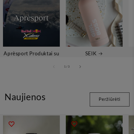
Aprèsport Produktai su
SEIK
CBD aliejumi
iš
1
/
3
Naujienos
Peržiūrėti