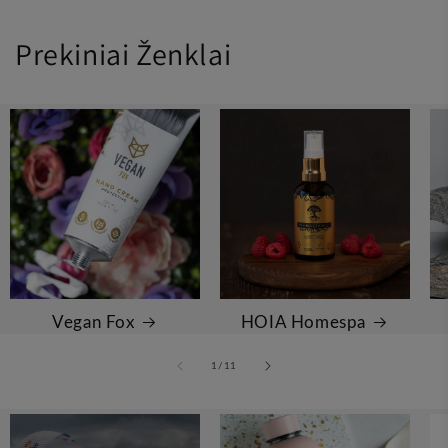
Prekiniai Ženklai
Vegan Fox
HOIA Homespa
iš
1
/
11