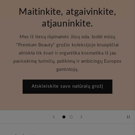
Maitinkite, atgaivinkite,
atjauninkite.
Mes iš tiesų rūpinamės Jūsų oda, todėl mūsų
"Premium Beauty" grožio kolekcijoje kruopščiai
atrinkta tik švari ir organiška kosmetika iš jau
pasisekimą turinčių, patikimų ir ambicingų Europos
gamintojų.
Atskleiskite savo natūralų grožį