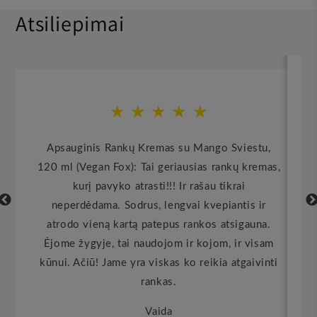
Atsiliepimai
★
★
★
★
★
Apsauginis Rankų Kremas su Mango Sviestu,
120 ml (Vegan Fox): Tai geriausias rankų kremas,
kurį pavyko atrasti!!! Ir rašau tikrai
neperdėdama. Sodrus, lengvai kvepiantis ir
atrodo vieną kartą patepus rankos atsigauna.
Ėjome žygyje, tai naudojom ir kojom, ir visam
kūnui. Ačiū! Jame yra viskas ko reikia atgaivinti
rankas.
Vaida