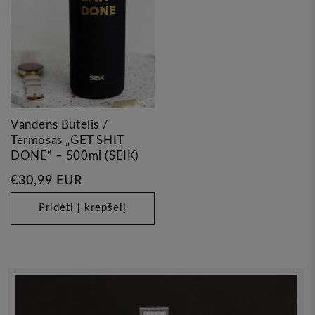
Vandens Butelis /
Termosas „GET SHIT
DONE“ – 500ml (SEIK)
Įprasta
€30,99 EUR
kaina
Pridėti į krepšelį