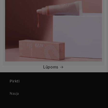
Lūpoms
Pirkti
Nauja