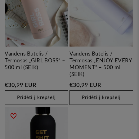
Vandens Butelis /
Vandens Butelis /
Termosas „GIRL BOSS“ –
Termosas „ENJOY EVERY
500 ml (SEIK)
MOMENT“ – 500 ml
(SEIK)
Įprasta
€30,99 EUR
Įprasta
€30,99 EUR
kaina
kaina
Pridėti į krepšelį
Pridėti į krepšelį