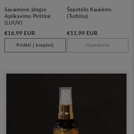
Savaiminio Įdegio
Šepetėlis Kaukėms
Aplikavimo Pirštinė
(Turbliss)
(LUUV)
Įprasta
€16,99 EUR
Įprasta
€11,99 EUR
kaina
kaina
Pridėti į krepšelį
Išparduota