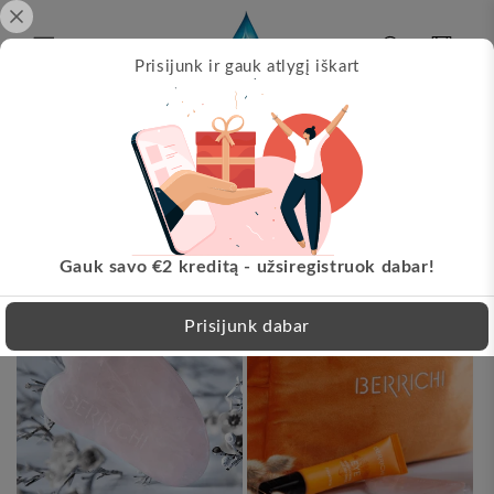
Pereikite
prie
turinio
Krepšelis
Prisijunk ir gauk atlygį iškart
Papil
s!
Nemokamas pristatymas nuo 30 EUR!
LT
8 produktai
Filtruoti ir rūšiuoti
Gauk savo €2 kreditą - užsiregistruok dabar!
Prisijunk dabar