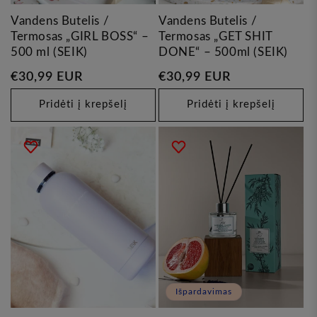
Vandens Butelis /
Vandens Butelis /
Termosas „GIRL BOSS“ –
Termosas „GET SHIT
500 ml (SEIK)
DONE“ – 500ml (SEIK)
Įprasta
€30,99 EUR
Įprasta
€30,99 EUR
kaina
kaina
Pridėti į krepšelį
Pridėti į krepšelį
Išpardavimas