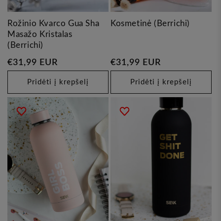
Rožinio Kvarco Gua Sha
Kosmetinė (Berrichi)
Masažo Kristalas
(Berrichi)
Įprasta
€31,99 EUR
Įprasta
€31,99 EUR
kaina
kaina
Pridėti į krepšelį
Pridėti į krepšelį