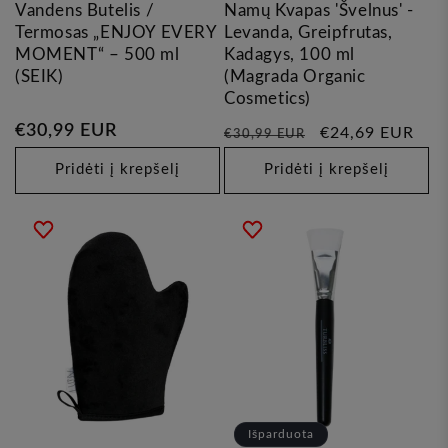
Vandens Butelis /
Namų Kvapas 'Švelnus' -
Termosas „ENJOY EVERY
Levanda, Greipfrutas,
MOMENT“ – 500 ml
Kadagys, 100 ml
(SEIK)
(Magrada Organic
Cosmetics)
Įprasta
€30,99 EUR
Įprasta
Pardavimo
€24,69 EUR
€30,99 EUR
kaina
kaina
kaina
Pridėti į krepšelį
Pridėti į krepšelį
Išparduota